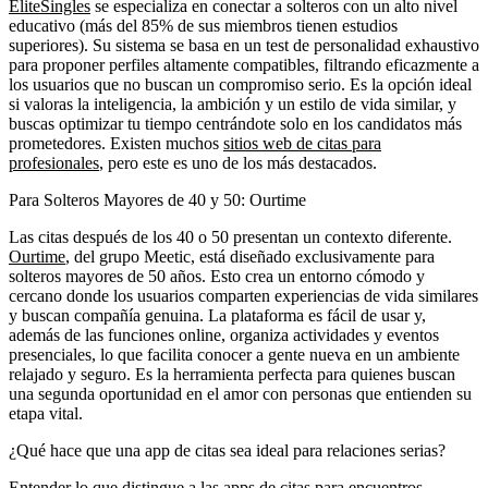
EliteSingles
se especializa en conectar a solteros con un alto nivel
educativo (más del 85% de sus miembros tienen estudios
superiores). Su sistema se basa en un test de personalidad exhaustivo
para proponer perfiles altamente compatibles, filtrando eficazmente a
los usuarios que no buscan un compromiso serio. Es la opción ideal
si valoras la inteligencia, la ambición y un estilo de vida similar, y
buscas optimizar tu tiempo centrándote solo en los candidatos más
prometedores. Existen muchos
sitios web de citas para
profesionales
, pero este es uno de los más destacados.
Para Solteros Mayores de 40 y 50: Ourtime
Las citas después de los 40 o 50 presentan un contexto diferente.
Ourtime
, del grupo Meetic, está diseñado exclusivamente para
solteros mayores de 50 años. Esto crea un entorno cómodo y
cercano donde los usuarios comparten experiencias de vida similares
y buscan compañía genuina. La plataforma es fácil de usar y,
además de las funciones online, organiza actividades y eventos
presenciales, lo que facilita conocer a gente nueva en un ambiente
relajado y seguro. Es la herramienta perfecta para quienes buscan
una segunda oportunidad en el amor con personas que entienden su
etapa vital.
¿Qué hace que una app de citas sea ideal para relaciones serias?
Entender lo que distingue a las apps de citas para encuentros