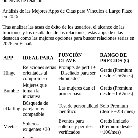
objetivos de relación.
Análisis de las Mejores Apps de Citas para Vínculos a Largo Plazo
en 2026
Tras analizar las tasas de éxito de los usuarios, el alcance de las
funciones y los resultados de las relaciones, estas apps de citas
destacan como las mejores opciones para buscar relaciones serias en
2026 en España.
FUNCIÓN
RANGO DE
APP
IDEAL PARA
CLAVE
PRECIOS (€)
Relaciones serias
Prompts de perfil +
Gratis (Premium
Hinge
orientadas al
"Diseñado para ser
desde ~25€/mes)
compromiso
eliminado"
Mujeres que
Las mujeres dan el
Gratis (Premium
Bumble
toman la
primer paso
desde ~15€/mes)
iniciativa
Búsqueda de
Test de personalidad
Solo Premium
eDarling
pareja muy
científico
(desde ~25€/mes)
compatible
Eventos para
Gratis limitado
Solteros
Meetic
solteros y perfiles
(Premium desde
exigentes +30
verificados
~10€/mes)