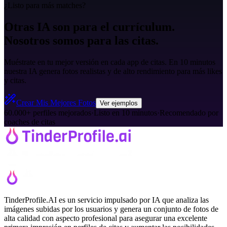
¿Listo para más matches?
Otras IA son para el currículum.
Nosotros somos para las citas.
Muéstrate en tu mejor versión en cada app de citas. En 10 minutos
nuestra IA genera fotos realistas y de alto rendimiento para más likes
y citas.
Crear Mis Mejores Fotos
Ver ejemplos
60.000+ perfiles mejorados
·
Listo en 10 minutos
·
Recomendado por
coaches de citas
TinderProfile.AI es un servicio impulsado por IA que analiza las
imágenes subidas por los usuarios y genera un conjunto de fotos de
alta calidad con aspecto profesional para asegurar una excelente