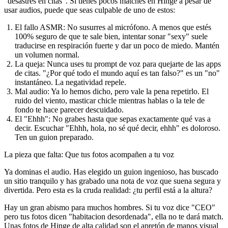
"desastres en citas". Si tienes
pocos matches en Hinge
a pesar de
usar audios, puede que seas culpable de uno de estos:
El fallo ASMR:
No susurres al micrófono. A menos que estés
100% seguro de que te sale bien, intentar sonar "sexy" suele
traducirse en respiración fuerte y dar un poco de miedo. Mantén
un volumen normal.
La queja:
Nunca uses tu prompt de voz para quejarte de las apps
de citas. "¿Por qué todo el mundo aquí es tan falso?" es un "no"
instantáneo. La negatividad repele.
Mal audio:
Ya lo hemos dicho, pero vale la pena repetirlo. El
ruido del viento, masticar chicle mientras hablas o la tele de
fondo te hace parecer descuidado.
El "Ehhh":
No grabes hasta que sepas exactamente qué vas a
decir. Escuchar "Ehhh, hola, no sé qué decir, ehhh" es doloroso.
Ten un guion preparado.
La pieza que falta: Que tus fotos acompañen a tu voz
Ya dominas el audio. Has elegido un guion ingenioso, has buscado
un sitio tranquilo y has grabado una nota de voz que suena segura y
divertida. Pero esta es la cruda realidad: ¿tu perfil está a la altura?
Hay un gran abismo para muchos hombres. Si tu voz dice "CEO"
pero tus fotos dicen "habitacion desordenada", ella no te dará match.
Unas
fotos de Hinge de alta calidad
son el apretón de manos visual