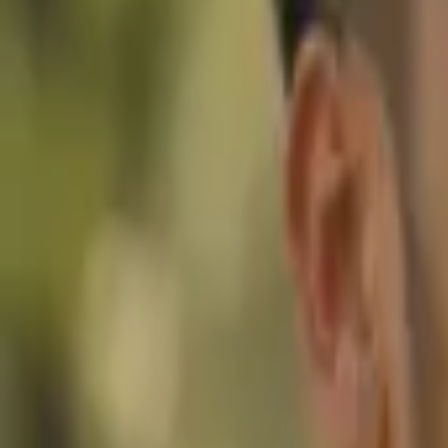
Empezar por 13€
DatingPhotoAI.com
39 $
Pago único · Starter
–
Desde 39 $, pago único
–
40 fotos al precio de 39 $
–
Sin reseñas independientes encontradas
–
Sin tiempo de entrega indicado
–
IA general con enfoque en mejora
–
Plan Casanova listado como Coming soon
Ver DatingPhotoAI.com
Resultados reales. Personas reales.
Lo que dicen los usuarios después de pasarse a TinderProfile.ai.