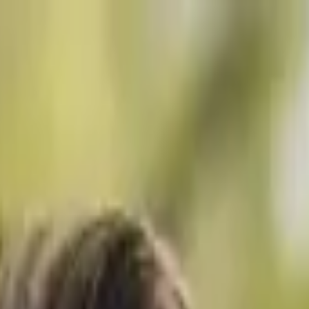
r visto una sola foto. Hay una opción mejor.