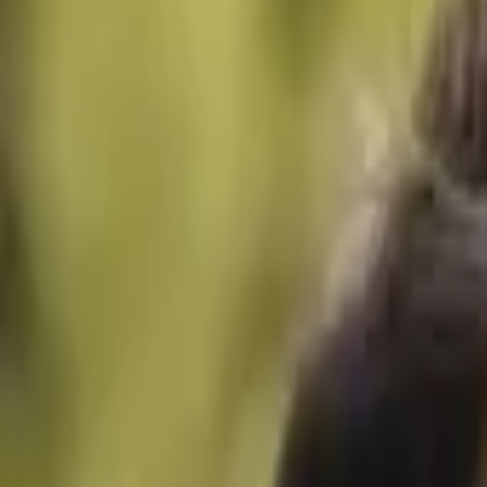
✗
39 $ de entrada, 40 fotos, nada con qué comparar
Probar TinderProfile.ai
Fotos listas en 10 minutos
Fotos de citas reales. 10 minutos. Desde 13€.
3 razones por las que TinderProfile.ai ent
🎨
Sabes cuándo tus fotos estarán listas
DatingPhotoAI.com no te dice cuánto tarda el procesamiento. Ni en la 
que puedes exigirnos.
🎯
100 fotos por el precio de sus 40
El Starter de DatingPhotoAI cuesta 39 $ y entrega 40 fotos. La opción
cualquier caso, las cuentas favorecen a TinderProfile.ai.