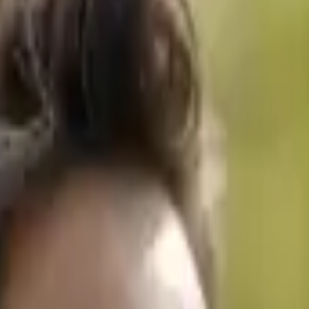
rega más
página principal, ni en el flujo del producto, ni en ningún lugar visib
 top de TinderProfile.ai cuesta 39 $ y entrega 100. También puedes empe